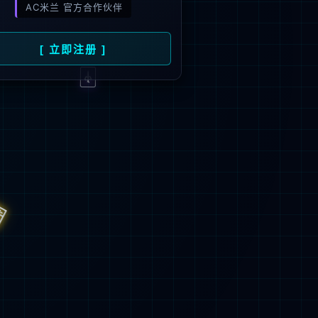
旗下品牌
号
招商）